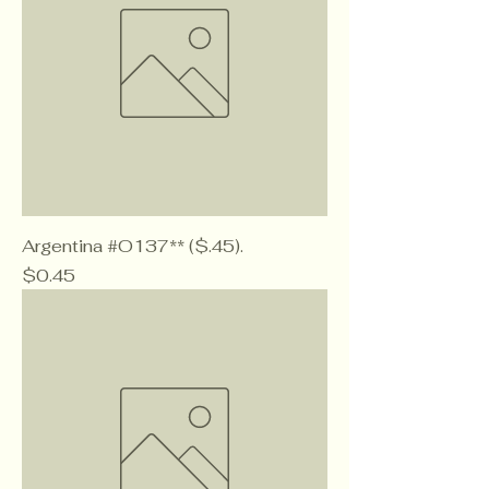
Argentina #O137** ($.45).
Price
$0.45