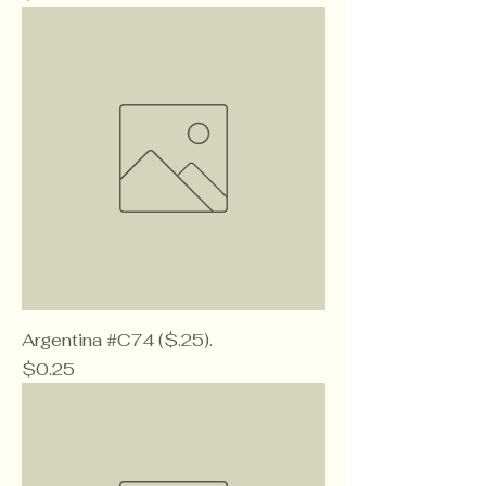
Argentina #C74 ($.25).
Price
$0.25