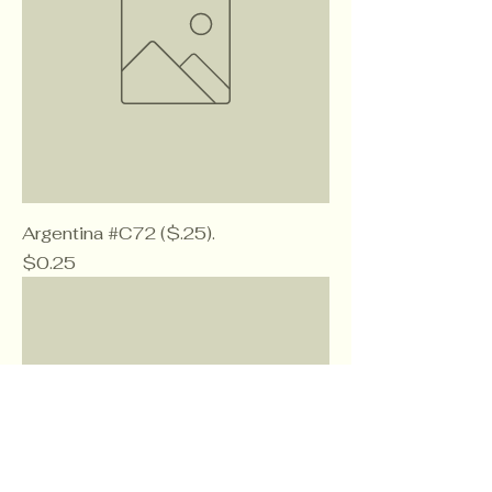
Argentina #C72 ($.25).
Price
$0.25